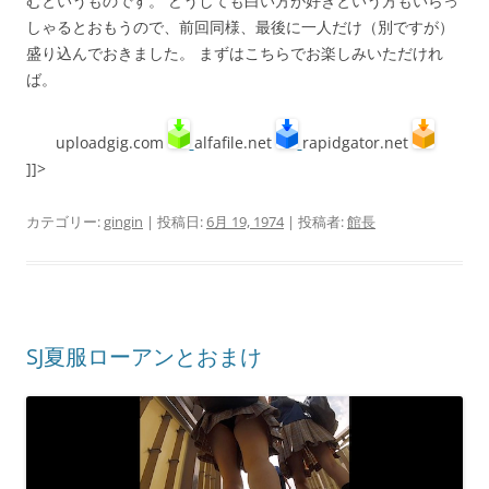
むというものです。 どうしても白い方が好きという方もいらっ
しゃるとおもうので、前回同様、最後に一人だけ（別ですが）
盛り込んでおきました。 まずはこちらでお楽しみいただけれ
ば。
uploadgig.com
alfafile.net
rapidgator.net
]]>
カテゴリー:
gingin
| 投稿日:
6月 19, 1974
|
投稿者:
館長
SJ夏服ローアンとおまけ