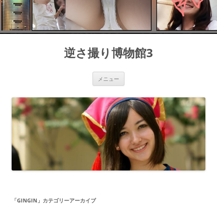
コ
ン
逆さ撮り博物館3
テ
ン
ツ
へ
ス
メニュー
キ
ッ
プ
「
GINGIN
」カテゴリーアーカイブ