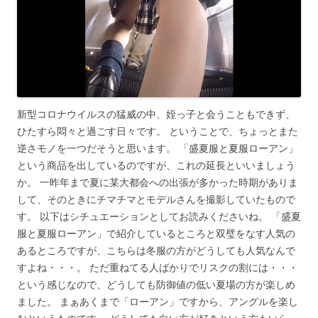
新型コロナウイルスの猛威の中、姪っ子と会うこともできず、
ひたすら悶々と過ごす日々です。 ということで、ちょっとまた
逆さモノを一つだそうと思います。 「盛夏服と夏服ローアン」
という商品を出しているのですが、これの延長といいましょう
か。 一昨年まで夏に某大都会への出張が多かった時期がありま
して、そのときにチマチマとモデルさんを撮影していたもので
す。 以下はシチュエーションとしてお読みくださいね。 「盛夏
服と夏服ローアン」で紹介しているところと双璧をなす人気の
あるところですが、こちらは冬服の方がどうしても人気なんで
すよね・・・。 ただ重ねてる人ばかりでリスクの割には・・・
という感じなので、どうしても防御値の低い夏場の方が楽しめ
ました。 まぁあくまで「ローアン」ですから、アングルを楽し