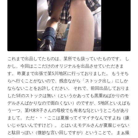
これまで出品してたものは、某所でも扱っていたものです。 し
かし、今回はここだけのオリジナルを出品させていただきま
す。 昨夏まで出張で某S川地区に行っておりました。 もうそち
らへ行くことがないので、残念ながら「ストック出し」にしか
ならないことをお許しください。 それで、前回出品しておりま
したSEのストックは無い（というかあっても黒重ねばかりのモ
デルさんばかりなので面白くない）のですが、S地区といえばも
う一つ、某H末R子さんの母校でも有名なSJというところがあり
まして。 ただ・・・ここは夏服ってイマイチなんですよね（嫌
いじゃないんですけど）。 とはいえモデルさんが夏服じゃない
と駄目っぽい（微妙な言い回しですが）ということで。 まぁ撮