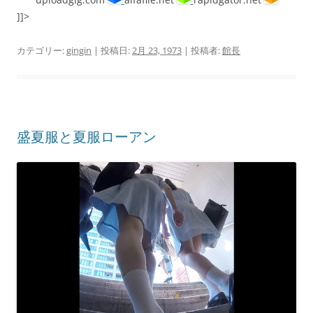
]]>
カテゴリー:
gingin
| 投稿日:
2月 23, 1973
|
投稿者:
館長
盛夏服と夏服ローアン