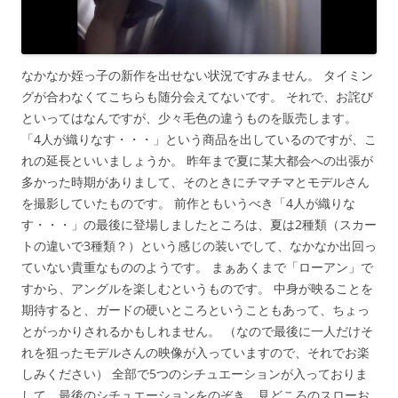
なかなか姪っ子の新作を出せない状況ですみません。 タイミン
グが合わなくてこちらも随分会えてないです。 それで、お詫び
といってはなんですが、少々毛色の違うものを販売します。
「4人が織りなす・・・」という商品を出しているのですが、こ
れの延長といいましょうか。 昨年まで夏に某大都会への出張が
多かった時期がありまして、そのときにチマチマとモデルさん
を撮影していたものです。 前作ともいうべき「4人が織りな
す・・・」の最後に登場しましたところは、夏は2種類（スカー
トの違いで3種類？）という感じの装いでして、なかなか出回っ
ていない貴重なもののようです。 まぁあくまで「ローアン」で
すから、アングルを楽しむというものです。 中身が映ることを
期待すると、ガードの硬いところということもあって、ちょっ
とがっかりされるかもしれません。 （なので最後に一人だけそ
れを狙ったモデルさんの映像が入っていますので、それでお楽
しみください） 全部で5つのシチュエーションが入っておりま
して、最後のシチュエーションをのぞき、見どころのスローお