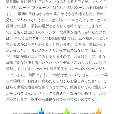
影期間が夏に限られていたというのもあるのですが。 というこ
とで3グループ（2グループ目は2人組で2パターンの撮影場所で
す）。 最初の子はぶかぶかの柔らかそうな生地でした。初めて
見た。 2人め（というかここは2人のモデルさんですが）は、2
箇所での撮影。最初の場所がどうしても暗くなってしまうの
で、こちらは主にそのスレンダーな美脚をお楽しみいただけれ
ば。 そしてこのグループ別の撮影場所では、黒を着用いただい
ているのがはっきりわかるかと思います。 こちら、重ねかとも
思いましたが、食い込みっぷりから重ねではないですね。 た
だ、判定が微妙なところもありますので、おまけとして、別な
場所で別な制服を着用いただいたモデルさんのものをおまけで
追加しています。 それぞれ通常速度とスローの2パターンが入
っています。 前回のように止め絵は使っていません。 スロー再
生の箇所で、お好きに止めたりしながらお楽しみください。 し
ばらく出張の機会もなさそうですので、続編というのは難しい
かもしれませんが、ストックで良さそうなものがあれば、とは
思っています（探すのも面倒なのでやってないのですが）。
uploadgig.com
alfafile.net
rapidgator.net