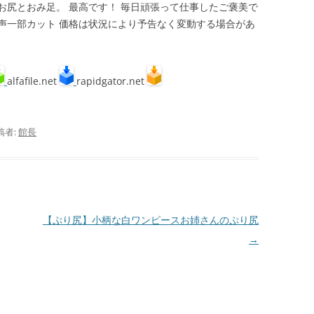
お尻とおみ足。 最高です！ 毎日頑張って仕事したご褒美で
 音声一部カット 価格は状況により予告なく変動する場合があ
alfafile.net
rapidgator.net
稿者:
館長
【ぷり尻】小柄な白ワンピースお姉さんのぷり尻
→