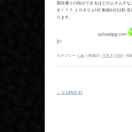
期待通りの段ができるほどのムチムチな
す！？？ １０８０ｐHD 動画6分52秒
ります。
uploadgig.com
]]>
カテゴリー:
1.4v
| 投稿日:
11月 8, 1974
|
投
投
←
C-LAND 41
稿
ナ
ビ
ゲ