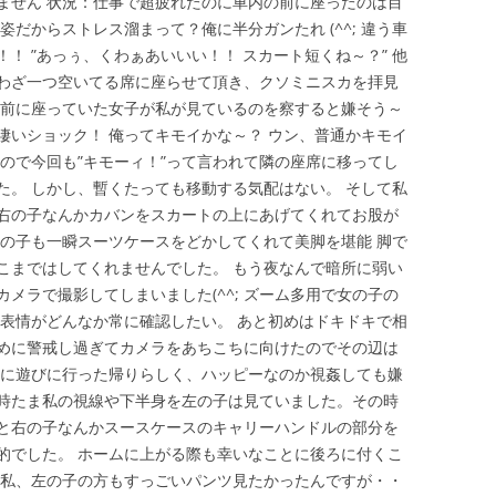
ません 状況：仕事で超疲れたのに車内の前に座ったのは目
だからストレス溜まって？俺に半分ガンたれ (^^; 違う車
！ ”あっぅ、くわぁあいいい！！ スカート短くね～？” 他
わざ一つ空いてる席に座らせて頂き、クソミニスカを拝見
眼前に座っていた女子が私が見ているのを察すると嫌そう～
凄いショック！ 俺ってキモイかな～？ ウン、普通かキモイ
ので今回も”キモーィ！”って言われて隣の座席に移ってし
た。 しかし、暫くたっても移動する気配はない。 そして私
右の子なんかカバンをスカートの上にあげてくれてお股が
 隣の子も一瞬スーツケースをどかしてくれて美脚を堪能 脚で
こまではしてくれませんでした。 もう夜なんで暗所に弱い
メラで撮影してしまいました(^^; ズーム多用で女の子の
の表情がどんなか常に確認したい。 あと初めはドキドキで相
めに警戒し過ぎてカメラをあちこちに向けたのでその辺は
こに遊びに行った帰りらしく、ハッピーなのか視姦しても嫌
時たま私の視線や下半身を左の子は見ていました。その時
と右の子なんかスースケースのキャリーハンドルの部分を
的でした。 ホームに上がる際も幸いなことに後ろに付くこ
 私、左の子の方もすっごいパンツ見たかったんですが・・