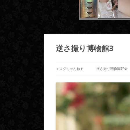
コ
ン
テ
逆さ撮り博物館3
ン
ツ
へ
ス
キ
ッ
エログちゃんねる
逆さ撮り画像同好会
プ