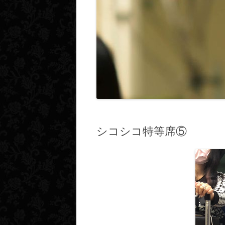
シコシコ特等席⑤