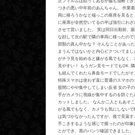
止フィルムは貼ってあるが脇も油断でき
つきの悪い中年前のあんちゃん。 作業着姿
両に移ろうかなと端っこの座席を見ると！
に座席が全然空いてるの半ば強引にわざ
させて貰いました。 実は同日出勤前、
な顔して次の駅で隣の車両に移ったので
部類の真ん中かな？ そんなことがあった
まうんではないかと内心ビクついてまし
がチラ見を始めると嫌がる風でもなく、
見やすい！ もうガン見モードでもOK.
も組んでくれたら鼻血モードでしたがそ
特殊スマホは使わず直に普通のスマホのカ
股間にやや集中してしまい反省 女の子
手がカメラに視線が集中するのを防ぐた
カットしました。 なんか二人ともあそ
がる風でもなく、カメラも気にしないで
は気づかなかったんですが、後で見返す
手こきするような感じで握ったのが印象
とができ、黒のパンツ確認できました。